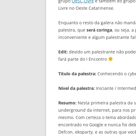
grupo
OeSC-Livre
e também do grup
Livre no Oeste Catarinense.
Enquanto o resto da galera não mand
palestra, que
será coringa
, ou seja, 
inconveniente e algum palestrante falt
Edit:
devido um palestrante não poder 
fará parte do I Encontro
Titulo da palestra:
Conhecendo o cyber
Nível da palestra:
Iniciante / Intermed
Resumo:
Nesta primeira palestra da s
underground da internet, para nos p
mesmo. Com certeza o tema abordado n
encontrado no Google e nunca foi deb
Defcon, ekoparty, e as outras que vo