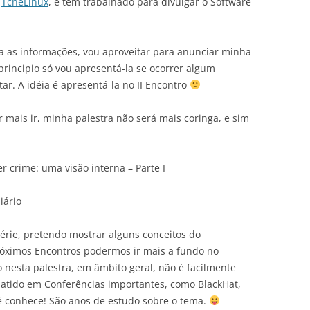
o
TcheLinux
, e tem trabalhado para divulgar o Software
a as informações, vou aproveitar para anunciar minha
a principio só vou apresentá-la se ocorrer algum
ar. A idéia é apresentá-la no II Encontro
mais ir, minha palestra não será mais coringa, e sim
 crime: uma visão interna – Parte I
iário
érie, pretendo mostrar alguns conceitos do
róximos Encontros podermos ir mais a fundo no
esta palestra, em âmbito geral, não é facilmente
atido em Conferências importantes, como BlackHat,
cê conhece! São anos de estudo sobre o tema.