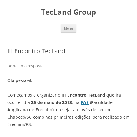
TecLand Group
Pular
Menu
para
o
conteúdo
III Encontro TecLand
Deixe uma resposta
Olá pessoal.
Começamos a organizar o
III Encontro TecLand
que irá
ocorrer dia
25 de maio de 2013
, na
FAE
(
F
aculdade
A
nglicana de
E
rechim), ou seja, ao invés de ser em
Chapecó/SC como nas primeiras edições, será realizado em
Erechim/RS.