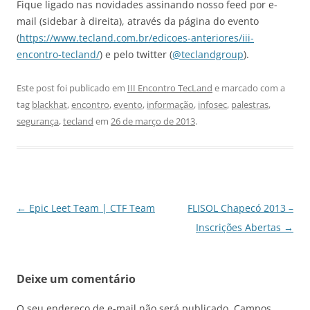
Fique ligado nas novidades assinando nosso feed por e-
mail (sidebar à direita), através da página do evento
(
https://www.tecland.com.br/edicoes-anteriores/iii-
encontro-tecland/
) e pelo twitter (
@teclandgroup
).
Este post foi publicado em
III Encontro TecLand
e marcado com a
tag
blackhat
,
encontro
,
evento
,
informação
,
infosec
,
palestras
,
segurança
,
tecland
em
26 de março de 2013
.
Navegação
←
Epic Leet Team | CTF Team
FLISOL Chapecó 2013 –
de
Inscrições Abertas
→
posts
Deixe um comentário
O seu endereço de e-mail não será publicado.
Campos